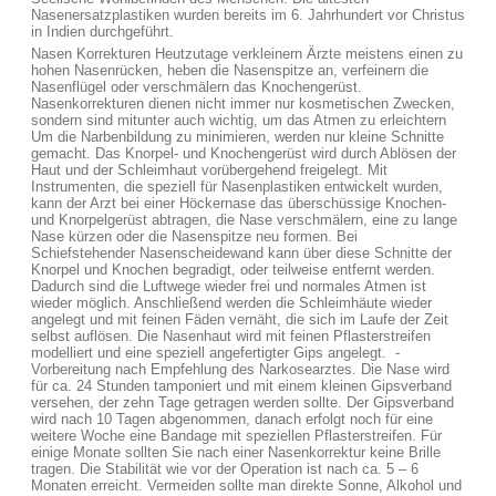
Nasenersatzplastiken wurden bereits im 6. Jahrhundert vor Christus
in Indien durchgeführt.
Nasen Korrekturen Heutzutage verkleinern Ärzte meistens einen zu
hohen Nasenrücken, heben die Nasenspitze an, verfeinern die
Nasenflügel oder verschmälern das Knochengerüst.
Nasenkorrekturen dienen nicht immer nur kosmetischen Zwecken,
sondern sind mitunter auch wichtig, um das Atmen zu erleichtern
Um die Narbenbildung zu minimieren, werden nur kleine Schnitte
gemacht. Das Knorpel- und Knochengerüst wird durch Ablösen der
Haut und der Schleimhaut vorübergehend freigelegt. Mit
Instrumenten, die speziell für Nasenplastiken entwickelt wurden,
kann der Arzt bei einer Höckernase das überschüssige Knochen-
und Knorpelgerüst abtragen, die Nase verschmälern, eine zu lange
Nase kürzen oder die Nasenspitze neu formen. Bei
Schiefstehender Nasenscheidewand kann über diese Schnitte der
Knorpel und Knochen begradigt, oder teilweise entfernt werden.
Dadurch sind die Luftwege wieder frei und normales Atmen ist
wieder möglich. Anschließend werden die Schleimhäute wieder
angelegt und mit feinen Fäden vernäht, die sich im Laufe der Zeit
selbst auflösen. Die Nasenhaut wird mit feinen Pflasterstreifen
modelliert und eine speziell angefertigter Gips angelegt. -
Vorbereitung nach Empfehlung des Narkosearztes. Die Nase wird
für ca. 24 Stunden tamponiert und mit einem kleinen Gipsverband
versehen, der zehn Tage getragen werden sollte. Der Gipsverband
wird nach 10 Tagen abgenommen, danach erfolgt noch für eine
weitere Woche eine Bandage mit speziellen Pflasterstreifen. Für
einige Monate sollten Sie nach einer Nasenkorrektur keine Brille
tragen. Die Stabilität wie vor der Operation ist nach ca. 5 – 6
Monaten erreicht. Vermeiden sollte man direkte Sonne, Alkohol und