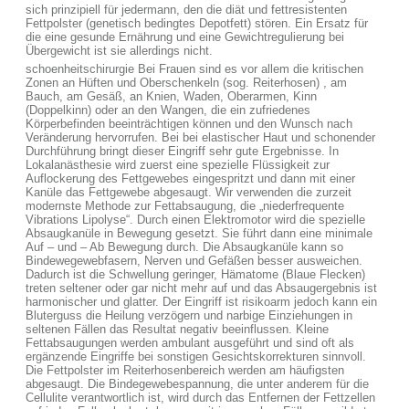
sich prinzipiell für jedermann, den die diät und fettresistenten
Fettpolster (genetisch bedingtes Depotfett) stören. Ein Ersatz für
die eine gesunde Ernährung und eine Gewichtregulierung bei
Übergewicht ist sie allerdings nicht.
schoenheitschirurgie Bei Frauen sind es vor allem die kritischen
Zonen an Hüften und Oberschenkeln (sog. Reiterhosen) , am
Bauch, am Gesäß, an Knien, Waden, Oberarmen, Kinn
(Doppelkinn) oder an den Wangen, die ein zufriedenes
Körperbefinden beeinträchtigen können und den Wunsch nach
Veränderung hervorrufen. Bei bei elastischer Haut und schonender
Durchführung bringt dieser Eingriff sehr gute Ergebnisse. In
Lokalanästhesie wird zuerst eine spezielle Flüssigkeit zur
Auflockerung des Fettgewebes eingespritzt und dann mit einer
Kanüle das Fettgewebe abgesaugt. Wir verwenden die zurzeit
modernste Methode zur Fettabsaugung, die „niederfrequente
Vibrations Lipolyse“. Durch einen Elektromotor wird die spezielle
Absaugkanüle in Bewegung gesetzt. Sie führt dann eine minimale
Auf – und – Ab Bewegung durch. Die Absaugkanüle kann so
Bindewegewebfasern, Nerven und Gefäßen besser ausweichen.
Dadurch ist die Schwellung geringer, Hämatome (Blaue Flecken)
treten seltener oder gar nicht mehr auf und das Absaugergebnis ist
harmonischer und glatter. Der Eingriff ist risikoarm jedoch kann ein
Bluterguss die Heilung verzögern und narbige Einziehungen in
seltenen Fällen das Resultat negativ beeinflussen. Kleine
Fettabsaugungen werden ambulant ausgeführt und sind oft als
ergänzende Eingriffe bei sonstigen Gesichtskorrekturen sinnvoll.
Die Fettpolster im Reiterhosenbereich werden am häufigsten
abgesaugt. Die Bindegewebespannung, die unter anderem für die
Cellulite verantwortlich ist, wird durch das Entfernen der Fettzellen