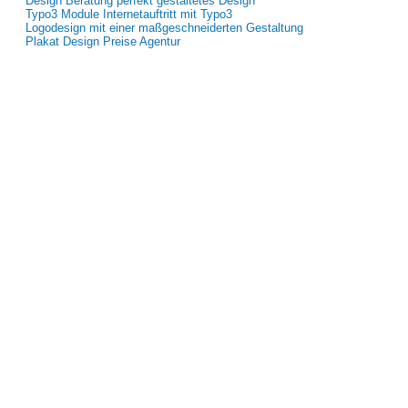
Design Beratung perfekt gestaltetes Design
Typo3 Module Internetauftritt mit Typo3
Logodesign mit einer maßgeschneiderten Gestaltung
Plakat Design Preise Agentur