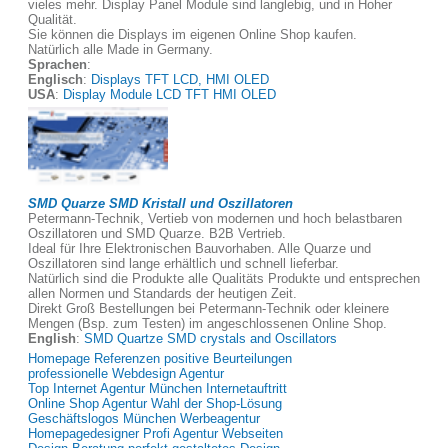
vieles mehr. Display Panel Module sind langlebig, und in Hoher
Qualität.
Sie können die Displays im eigenen Online Shop kaufen.
Natürlich alle Made in Germany.
Sprachen
:
Englisch
:
Displays TFT LCD, HMI OLED
USA
:
Display Module LCD TFT HMI OLED
SMD Quarze SMD Kristall und Oszillatoren
Petermann-Technik, Vertieb von modernen und hoch belastbaren
Oszillatoren und SMD Quarze. B2B Vertrieb.
Ideal für Ihre Elektronischen Bauvorhaben. Alle Quarze und
Oszillatoren sind lange erhältlich und schnell lieferbar.
Natürlich sind die Produkte alle Qualitäts Produkte und entsprechen
allen Normen und Standards der heutigen Zeit.
Direkt Groß Bestellungen bei Petermann-Technik oder kleinere
Mengen (Bsp. zum Testen) im angeschlossenen Online Shop.
English
:
SMD Quartze SMD crystals and Oscillators
Homepage Referenzen positive Beurteilungen
professionelle Webdesign Agentur
Top Internet Agentur München Internetauftritt
Online Shop Agentur Wahl der Shop-Lösung
Geschäftslogos München Werbeagentur
Homepagedesigner Profi Agentur Webseiten