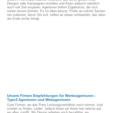
Designs oder Kampagnen erstellen und Ihnen dadurch natürlich
auch viel Zeit ersparen. Agenturen liefern Ergebnisse, die sich
sehen lassen können. Es ist eben besser, Profis an solche Sachen
ran zulassen, bevor Sie evtl. selbst an etwas rumbasteln, das dann
am Ende nichts bringt.
Unsere Firmen Empfehlungen für Werbeagenturen -
Typo3 Agenturen und Webagenturen
Gute Firmen, wo das Preis Leistungsverhältnis noch stimmt, sind
schwer zu finden, Leider. Jedoch listen wir Ihnen hier welche auf,
wo alles zutrifft. Wo Design arbeiten noch bezahlbar, wo