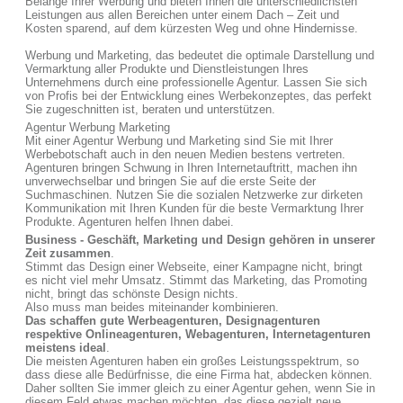
Belange Ihrer Werbung und bieten Ihnen die unterschiedlichsten
Leistungen aus allen Bereichen unter einem Dach – Zeit und
Kosten sparend, auf dem kürzesten Weg und ohne Hindernisse.
Werbung und Marketing, das bedeutet die optimale Darstellung und
Vermarktung aller Produkte und Dienstleistungen Ihres
Unternehmens durch eine professionelle Agentur. Lassen Sie sich
von Profis bei der Entwicklung eines Werbekonzeptes, das perfekt
Sie zugeschnitten ist, beraten und unterstützen.
Agentur Werbung Marketing
Mit einer Agentur Werbung und Marketing sind Sie mit Ihrer
Werbebotschaft auch in den neuen Medien bestens vertreten.
Agenturen bringen Schwung in Ihren Internetauftritt, machen ihn
unverwechselbar und bringen Sie auf die erste Seite der
Suchmaschinen. Nutzen Sie die sozialen Netzwerke zur dirketen
Kommunikation mit Ihren Kunden für die beste Vermarktung Ihrer
Produkte. Agenturen helfen Ihnen dabei.
Business - Geschäft, Marketing und Design gehören in unserer
Zeit zusammen
.
Stimmt das Design einer Webseite, einer Kampagne nicht, bringt
es nicht viel mehr Umsatz. Stimmt das Marketing, das Promoting
nicht, bringt das schönste Design nichts.
Also muss man beides miteinander kombinieren.
Das schaffen gute Werbeagenturen, Designagenturen
respektive Onlineagenturen, Webagenturen, Internetagenturen
meistens ideal
.
Die meisten Agenturen haben ein großes Leistungsspektrum, so
dass diese alle Bedürfnisse, die eine Firma hat, abdecken können.
Daher sollten Sie immer gleich zu einer Agentur gehen, wenn Sie in
diesem Feld etwas machen möchten, das diese gezielt neue