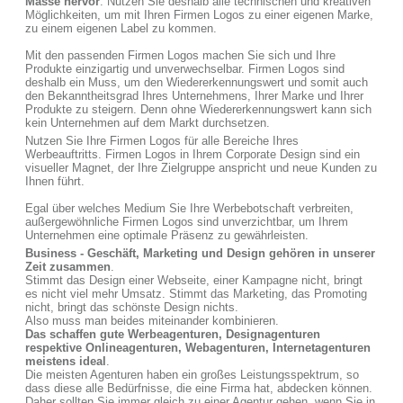
Masse hervor
. Nutzen Sie deshalb alle technischen und kreativen
Möglichkeiten, um mit Ihren Firmen Logos zu einer eigenen Marke,
zu einem eigenen Label zu kommen.
Mit den passenden Firmen Logos machen Sie sich und Ihre
Produkte einzigartig und unverwechselbar. Firmen Logos sind
deshalb ein Muss, um den Wiedererkennungswert und somit auch
den Bekanntheitsgrad Ihres Unternehmens, Ihrer Marke und Ihrer
Produkte zu steigern. Denn ohne Wiedererkennungswert kann sich
kein Unternehmen auf dem Markt durchsetzen.
Nutzen Sie Ihre Firmen Logos für alle Bereiche Ihres
Werbeauftritts. Firmen Logos in Ihrem Corporate Design sind ein
visueller Magnet, der Ihre Zielgruppe anspricht und neue Kunden zu
Ihnen führt.
Egal über welches Medium Sie Ihre Werbebotschaft verbreiten,
außergewöhnliche Firmen Logos sind unverzichtbar, um Ihrem
Unternehmen eine optimale Präsenz zu gewährleisten.
Business - Geschäft, Marketing und Design gehören in unserer
Zeit zusammen
.
Stimmt das Design einer Webseite, einer Kampagne nicht, bringt
es nicht viel mehr Umsatz. Stimmt das Marketing, das Promoting
nicht, bringt das schönste Design nichts.
Also muss man beides miteinander kombinieren.
Das schaffen gute Werbeagenturen, Designagenturen
respektive Onlineagenturen, Webagenturen, Internetagenturen
meistens ideal
.
Die meisten Agenturen haben ein großes Leistungsspektrum, so
dass diese alle Bedürfnisse, die eine Firma hat, abdecken können.
Daher sollten Sie immer gleich zu einer Agentur gehen, wenn Sie in