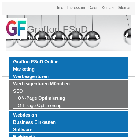
Info
Impressum
Daten
Kontakt
Sitemap
Grafton FSnD
Grafton-FSnD Online
Marketing
Werbeagenturen
Werbeagenturen München
SEO
ON-Page Optimierung
Off-Page Optimierung
Webdesign
Business Einkaufen
Software
Elektronik