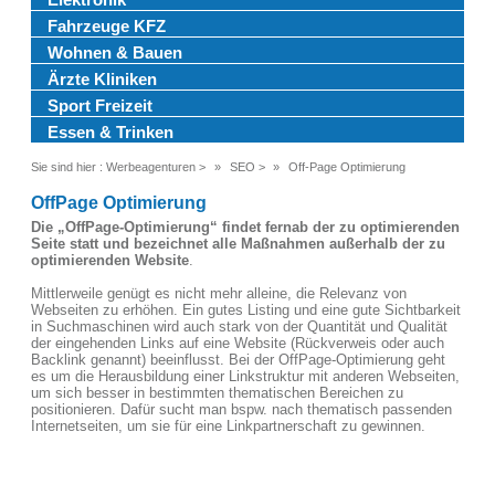
Fahrzeuge KFZ
Wohnen & Bauen
Ärzte Kliniken
Sport Freizeit
Essen & Trinken
Sie sind hier :
Werbeagenturen
>
SEO
>
Off-Page Optimierung
OffPage Optimierung
Die „OffPage-Optimierung“ findet fernab der zu optimierenden
Seite statt und bezeichnet alle Maßnahmen außerhalb der zu
optimierenden Website
.
Mittlerweile genügt es nicht mehr alleine, die Relevanz von
Webseiten zu erhöhen. Ein gutes Listing und eine gute Sichtbarkeit
in Suchmaschinen wird auch stark von der Quantität und Qualität
der eingehenden Links auf eine Website (Rückverweis oder auch
Backlink genannt) beeinflusst. Bei der OffPage-Optimierung geht
es um die Herausbildung einer Linkstruktur mit anderen Webseiten,
um sich besser in bestimmten thematischen Bereichen zu
positionieren. Dafür sucht man bspw. nach thematisch passenden
Internetseiten, um sie für eine Linkpartnerschaft zu gewinnen.