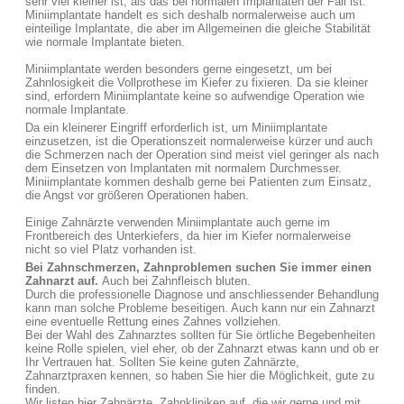
sehr viel kleiner ist, als das bei normalen Implantaten der Fall ist.
Miniimplantate handelt es sich deshalb normalerweise auch um
einteilige Implantate, die aber im Allgemeinen die gleiche Stabilität
wie normale Implantate bieten.
Miniimplantate werden besonders gerne eingesetzt, um bei
Zahnlosigkeit die Vollprothese im Kiefer zu fixieren. Da sie kleiner
sind, erfordern Miniimplantate keine so aufwendige Operation wie
normale Implantate.
Da ein kleinerer Eingriff erforderlich ist, um Miniimplantate
einzusetzen, ist die Operationszeit normalerweise kürzer und auch
die Schmerzen nach der Operation sind meist viel geringer als nach
dem Einsetzen von Implantaten mit normalem Durchmesser.
Miniimplantate kommen deshalb gerne bei Patienten zum Einsatz,
die Angst vor größeren Operationen haben.
Einige Zahnärzte verwenden Miniimplantate auch gerne im
Frontbereich des Unterkiefers, da hier im Kiefer normalerweise
nicht so viel Platz vorhanden ist.
Bei Zahnschmerzen, Zahnproblemen suchen Sie immer einen
Zahnarzt auf.
Auch bei Zahnfleisch bluten.
Durch die professionelle Diagnose und anschliessender Behandlung
kann man solche Probleme beseitigen. Auch kann nur ein Zahnarzt
eine eventuelle Rettung eines Zahnes vollziehen.
Bei der Wahl des Zahnarztes sollten für Sie örtliche Begebenheiten
keine Rolle spielen, viel eher, ob der Zahnarzt etwas kann und ob er
Ihr Vertrauen hat. Sollten Sie keine guten Zahnärzte,
Zahnarztpraxen kennen, so haben Sie hier die Möglichkeit, gute zu
finden.
Wir listen hier Zahnärzte, Zahnkliniken auf, die wir gerne und mit