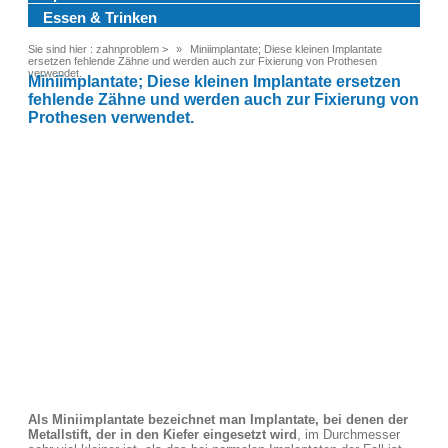
Essen & Trinken
Sie sind hier :
zahnproblem
>
Miniimplantate; Diese kleinen Implantate
ersetzen fehlende Zähne und werden auch zur Fixierung von Prothesen
verwendet.
Miniimplantate; Diese kleinen Implantate ersetzen
fehlende Zähne und werden auch zur Fixierung von
Prothesen verwendet.
Als Miniimplantate bezeichnet man Implantate, bei denen der
Metallstift, der in den Kiefer eingesetzt wird
, im Durchmesser