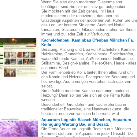
Wenn Sie also einen modernen Glasermeister
benötigen, sind Sie hier definitiv gut aufgehoben.
Sie möchten mit der Zeit gehen, Ihr Haus
modernisieren oder renovieren, das aber mit
Glasdesign Aspekten der modernen Art, Rufen Sie un
dazu an, wir beraten Sie gerne. Auch bei Notfall
Einsätzen, Glasbruch, Glasschäden stehen wir Ihnen
immer und zu jeder Zeit zur Verfügung.
Kachelofenbau, Kaminbau Ofenbau München Fa.
Kolla
Beratung, Planung und Bau von Kachelöfen, Kamine,
Heizkamine, Grundöfen, Kachelherde, Speicheröfen,
wasserführende Kamine, Außenkamine, Grillkamine,
Stilkamine, Design-Kamine, Pellet-Öfen, Herde - alles
aus einer Hand.
Der Familienbetrieb Kolla bietet Ihnen alles rund um
den Kamin und Heizung. Fachgerechte Beratung und
hochwertige Ausführungen verstehen sich dabi von
selbst.
Sie möchten moderne Kamine oder eine moderne
Heizung? Dann sollten Sie sich an die Firma Kolla
wenden.
Besonderheit: Grundofen- und Kachelofenbau in
traditioneller Bauweise, eine Handwerkskunst, die
heute nur noch von wenigen beherrscht wird.
Aquarium Logistik Raasch München, Aquarium
Reinigung Wartung Bau und Besatz
Die Firma Aquarium Logistik Raasch aus München
kümmert sich um Ihr Aquarium in jeder Hinsicht. Der