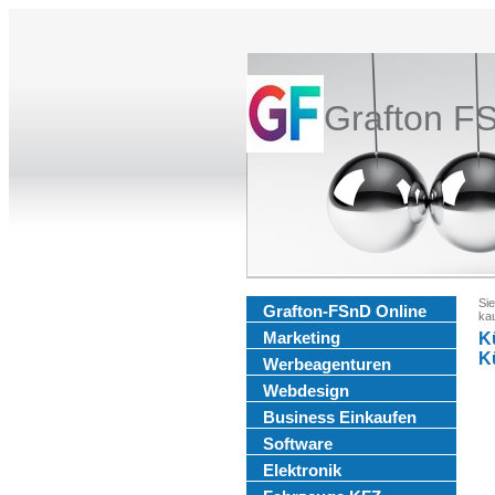
Grafton F
Sie
Grafton-FSnD Online
ka
Marketing
K
K
Werbeagenturen
Webdesign
Business Einkaufen
Software
Elektronik