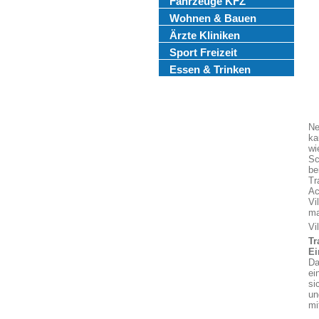
Fahrzeuge KFZ
Wohnen & Bauen
Ärzte Kliniken
Sport Freizeit
Essen & Trinken
Ne
ka
wi
Sc
be
Tr
Ac
Vi
ma
Vi
Tr
Ei
Da
ei
si
un
mi