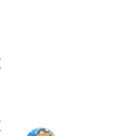
h
z
n
n.