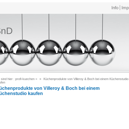
Info
Imp
SnD
 sind hier :
profi-kuechen
>
Küchenprodukte von Villeroy & Boch bei einem Küchenstudio
ufen
üchenprodukte von Villeroy & Boch bei einem
üchenstudio kaufen