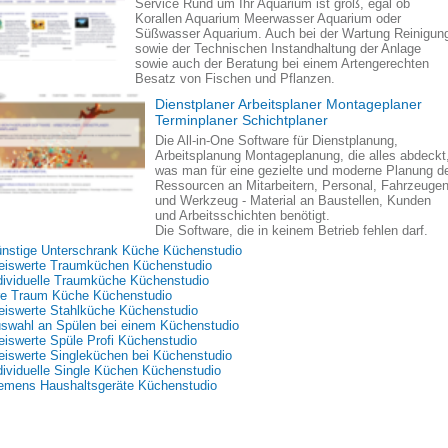
Service Rund um Ihr Aquarium ist groß, egal ob
Korallen Aquarium Meerwasser Aquarium oder
Süßwasser Aquarium. Auch bei der Wartung Reinigun
sowie der Technischen Instandhaltung der Anlage
sowie auch der Beratung bei einem Artengerechten
Besatz von Fischen und Pflanzen.
Dienstplaner Arbeitsplaner Montageplaner
Terminplaner Schichtplaner
Die All-in-One Software für Dienstplanung,
Arbeitsplanung Montageplanung, die alles abdeckt
was man für eine gezielte und moderne Planung d
Ressourcen an Mitarbeitern, Personal, Fahrzeuge
und Werkzeug - Material an Baustellen, Kunden
und Arbeitsschichten benötigt.
Die Software, die in keinem Betrieb fehlen darf.
nstige Unterschrank Küche Küchenstudio
eiswerte Traumküchen Küchenstudio
dividuelle Traumküche Küchenstudio
re Traum Küche Küchenstudio
eiswerte Stahlküche Küchenstudio
swahl an Spülen bei einem Küchenstudio
eiswerte Spüle Profi Küchenstudio
eiswerte Singleküchen bei Küchenstudio
dividuelle Single Küchen Küchenstudio
emens Haushaltsgeräte Küchenstudio