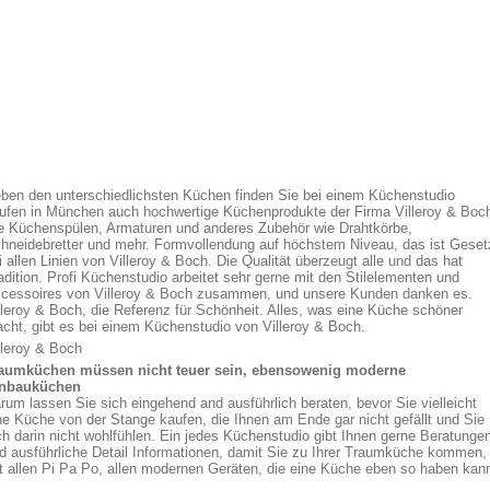
ben den unterschiedlichsten Küchen finden Sie bei einem Küchenstudio
ufen in München auch hochwertige Küchenprodukte der Firma Villeroy & Boc
e Küchenspülen, Armaturen und anderes Zubehör wie Drahtkörbe,
hneidebretter und mehr. Formvollendung auf höchstem Niveau, das ist Geset
i allen Linien von Villeroy & Boch. Die Qualität überzeugt alle und das hat
adition. Profi Küchenstudio arbeitet sehr gerne mit den Stilelementen und
cessoires von Villeroy & Boch zusammen, und unsere Kunden danken es.
lleroy & Boch, die Referenz für Schönheit. Alles, was eine Küche schöner
cht, gibt es bei einem Küchenstudio von Villeroy & Boch.
lleroy & Boch
aumküchen müssen nicht teuer sein, ebensowenig moderne
nbauküchen
rum lassen Sie sich eingehend and ausführlich beraten, bevor Sie vielleicht
ne Küche von der Stange kaufen, die Ihnen am Ende gar nicht gefällt und Sie
ch darin nicht wohlfühlen. Ein jedes Küchenstudio gibt Ihnen gerne Beratunge
d ausführliche Detail Informationen, damit Sie zu Ihrer Traumküche kommen,
t allen Pi Pa Po, allen modernen Geräten, die eine Küche eben so haben kan