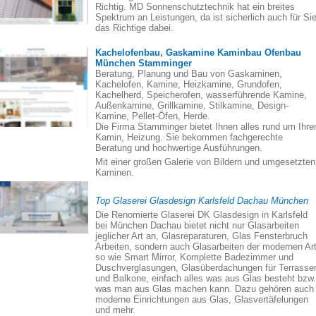
Richtig. MD Sonnenschutztechnik hat ein breites
Spektrum an Leistungen, da ist sicherlich auch für Si
das Richtige dabei.
Kachelofenbau, Gaskamine Kaminbau Ofenbau
München Stamminger
Beratung, Planung und Bau von Gaskaminen,
Kachelofen, Kamine, Heizkamine, Grundofen,
Kachelherd, Speicherofen, wasserführende Kamine,
Außenkamine, Grillkamine, Stilkamine, Design-
Kamine, Pellet-Öfen, Herde.
Die Firma Stamminger bietet Ihnen alles rund um Ihre
Kamin, Heizung. Sie bekommen fachgerechte
Beratung und hochwertige Ausführungen.
Mit einer großen Galerie von Bildern und umgesetzten
Kaminen.
Top Glaserei Glasdesign Karlsfeld Dachau München
Die Renomierte Glaserei DK Glasdesign in Karlsfeld
bei München Dachau bietet nicht nur Glasarbeiten
jeglicher Art an, Glasreparaturen, Glas Fensterbruch
Arbeiten, sondern auch Glasarbeiten der modernen Art
so wie Smart Mirror, Komplette Badezimmer und
Duschverglasungen, Glasüberdachungen für Terrasse
und Balkone, einfach alles was aus Glas besteht bzw.
was man aus Glas machen kann. Dazu gehören auch
moderne Einrichtungen aus Glas, Glasvertäfelungen
und mehr.