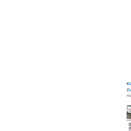
K
Z
Hi