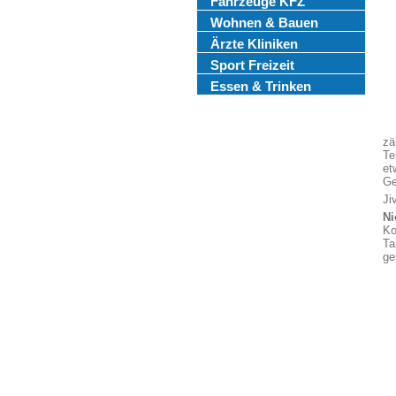
Fahrzeuge KFZ
Wohnen & Bauen
Ärzte Kliniken
Sport Freizeit
Essen & Trinken
zä
Te
et
Ge
Ji
Ni
Ko
Ta
ge