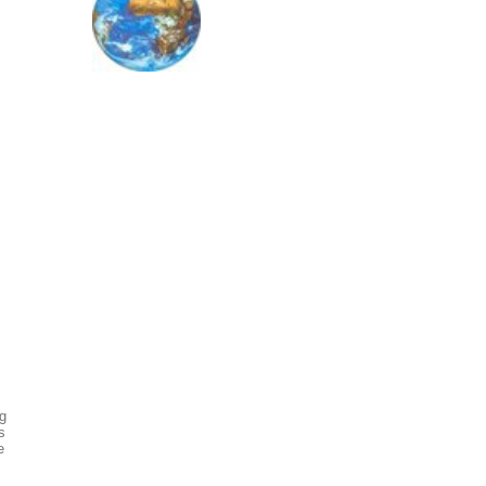
g
s
e