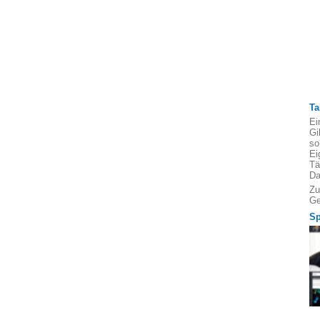
Ta
Ei
Gi
so
Ei
Tä
Da
Zu
Ge
Sp