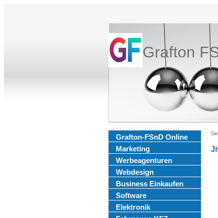
Grafton F
Sie
Grafton-FSnD Online
Marketing
J
Werbeagenturen
Webdesign
Business Einkaufen
Software
Elektronik